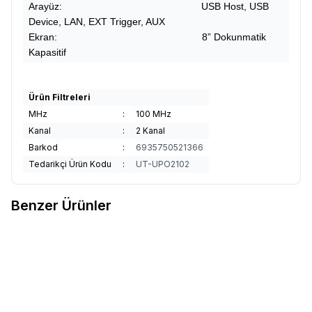
Arayüz: USB Host, USB
Device, LAN, EXT Trigger, AUX
Ekran: 8” Dokunmatik
Kapasitif
Ürün Filtreleri
MHz
:
100 MHz
Kanal
:
2 Kanal
Barkod
:
6935750521366
Tedarikçi Ürün Kodu
:
UT-UPO2102
Benzer Ürünler
Uni-t
Uni-t MSO3504E-S 500
Uni-t
Uni-t UTD1050DL 50 MHZ
Favorilere Ekle
Favorilere Ekle
MHZ 4 Kanal Dijital Dokunmatik
2 Kanal Dijital El Tipi Osiloskop
Osiloskop
170.991,24
TL
27.910,11
TL