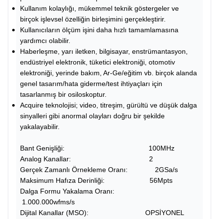
Kullanım kolaylığı, mükemmel teknik göstergeler ve
birçok işlevsel özelliğin birleşimini gerçekleştirir.
Kullanıcıların ölçüm işini daha hızlı tamamlamasına
yardımcı olabilir.
Haberleşme, yarı iletken, bilgisayar, enstrümantasyon,
endüstriyel elektronik, tüketici elektroniği, otomotiv
elektroniği, yerinde bakım, Ar-Ge/eğitim vb. birçok alanda
genel tasarım/hata giderme/test ihtiyaçları için
tasarlanmış bir osiloskoptur.
Acquire teknolojisi; video, titreşim, gürültü ve düşük dalga
sinyalleri gibi anormal olayları doğru bir şekilde
yakalayabilir.
Bant Genişliği: 100MHz
Analog Kanallar: 2
Gerçek Zamanlı Örnekleme Oranı: 2GSa/s
Maksimum Hafıza Derinliği: 56Mpts
Dalga Formu Yakalama Oranı:
1.000.000wfms/s
Dijital Kanallar (MSO): OPSİYONEL