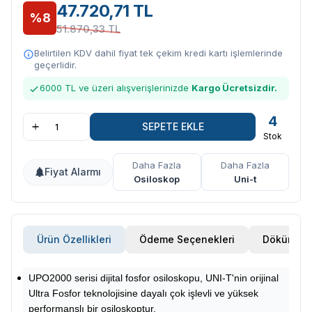
47.720,71 TL
%8
51.870,33 TL
Belirtilen KDV dahil fiyat tek çekim kredi kartı işlemlerinde
geçerlidir.
6000 TL ve üzeri alışverişlerinizde
Kargo Ücretsizdir.
4
SEPETE EKLE
Stok
Daha Fazla
Daha Fazla
Fiyat Alarmı
Osiloskop
Uni-t
Ürün Özellikleri
Ödeme Seçenekleri
Döküman
UPO2000 serisi dijital fosfor osiloskopu, UNI-T'nin orijinal
Ultra Fosfor teknolojisine dayalı çok işlevli ve yüksek
performanslı bir osiloskoptur.