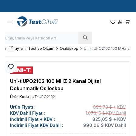
Hızlı Kargo - Hızlı Teslimat
Paylaş
Ana Sayfa
Test ve Ölçüm
Osiloskop
Uni-t UPO2102 100 MHZ 2 Kan
Favoriye Ekle
Uni-t UPO2102 100 MHZ 2 Kanal Dijital
Dokunmatik Osiloskop
Ürün Kodu :
UT-UPO2102
Ürün Fiyatı :
896,79 $ + KDV
KDV Dahil Fiyat :
1.076,15 $ KDV Dahil
İndirimli Fiyat + KDV :
825,05 $ + KDV
İndirimli Fiyat KDV Dahil :
990,06 $ KDV Dahil