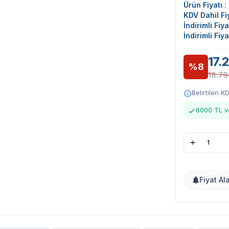
Ürün Fiyatı :
KDV Dahil Fiy
İndirimli Fiy
İndirimli Fiy
17.
%8
18.79
Belirtilen K
6000 TL ve
Fiyat Al