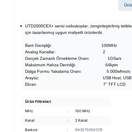
Ürün
UTD2000CEX+ serisi osiloskoplar; zenginleştirilmiş tetikl
için tasarlanmış uygun maliyetli ürünlerdir.
Bant Genişliği: 100MHz
Analog Kanallar: 2
Gerçek Zamanlı Örnekleme Oranı: 1GSa/s
Maksimum Hafıza Derinliği: 64kpts
Dalga Formu Yakalama Oranı: 5.000wfms/s
Arayüz: USB Host, USB Device,
Ekran: 7” TFT LCD
Ürün Filtreleri
MHz
:
100 MHz
Kanal
:
2 Kanal
Barkod
:
6935750591215