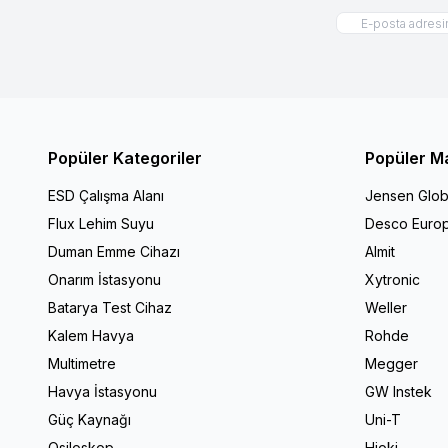
Popüler Kategoriler
Popüler M
ESD Çalışma Alanı
Jensen Glob
Flux Lehim Suyu
Desco Euro
Duman Emme Cihazı
Almit
Onarım İstasyonu
Xytronic
Batarya Test Cihaz
Weller
Kalem Havya
Rohde
Multimetre
Megger
Havya İstasyonu
GW Instek
Güç Kaynağı
Uni-T
Osiloskop
Hioki