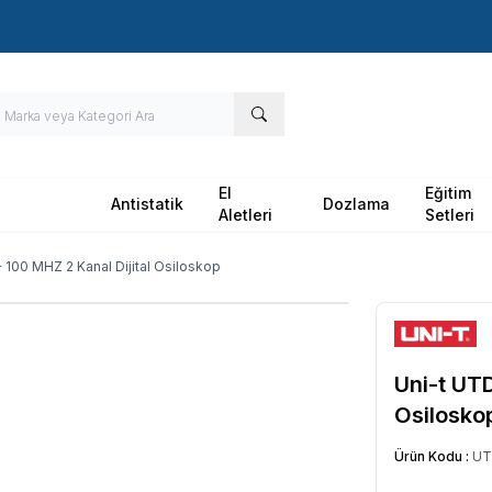
Hızlı Kargo - Hızlı Teslimat
El
Eğitim
Antistatik
Dozlama
Aletleri
Setleri
100 MHZ 2 Kanal Dijital Osiloskop
Uni-t UT
Osilosko
Ürün Kodu :
UT