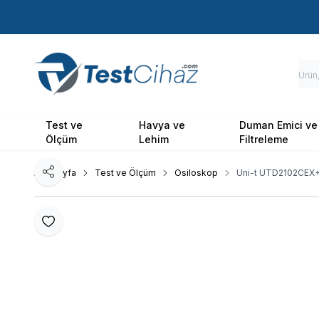
Test ve
Havya ve
Duman Emici ve
Ölçüm
Lehim
Filtreleme
Ana Sayfa
Test ve Ölçüm
Osiloskop
Uni-t UTD2102CEX+ 
Paylaş
Favoriye Ekle