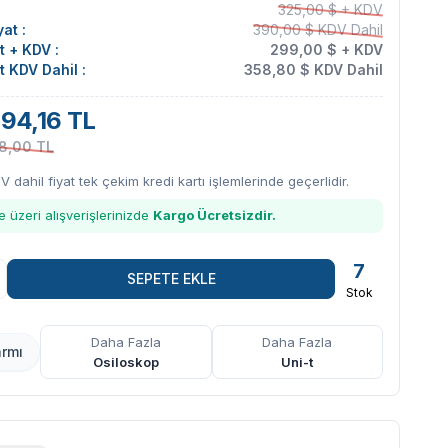
325,00 $ + KDV
at :
390,00 $ KDV Dahil
at + KDV :
299,00 $ + KDV
at KDV Dahil :
358,80 $ KDV Dahil
294,16 TL
8,00 TL
DV dahil fiyat tek çekim kredi kartı işlemlerinde geçerlidir.
 üzeri alışverişlerinizde
Kargo Ücretsizdir.
7
SEPETE EKLE
Stok
Daha Fazla
Daha Fazla
armı
Osiloskop
Uni-t