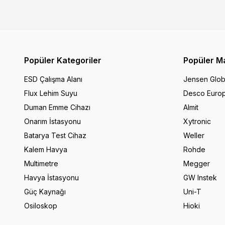
Popüler Kategoriler
Popüler M
ESD Çalışma Alanı
Jensen Glob
Flux Lehim Suyu
Desco Euro
Duman Emme Cihazı
Almit
Onarım İstasyonu
Xytronic
Batarya Test Cihaz
Weller
Kalem Havya
Rohde
Multimetre
Megger
Havya İstasyonu
GW Instek
Güç Kaynağı
Uni-T
Osiloskop
Hioki