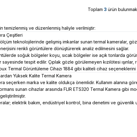
Toplam
3
ürün bulunmakt
n temizlenmiş ve düzenlenmiş haliyle verilmiştir:
a Çeşitleri
ölçüm teknolojilerinde gelişmiş imkanlar sunan termal kameralar, gözl
 enerjisini renkli görüntülere dönüştürerek analiz edilmesini sağlar.
tülerde soğuk bölgeler koyu, sıcak bölgeler ise açık tonlarda görünü
sayesinde tespit edilir. Çıplak gözle görülemeyen kızılötesi ışınlar, re
ux Termal Görüntüleme Cihazı 1884 gibi kaliteli cihaz seçeneklerini 
alardan Yüksek Kalite Termal Kamera
 seçerken marka ve kalite oldukça önemlidir. Kullanım alanına göre farkl
rmans sunan cihazlar arasında FLIR ETS320 Termal Kamera gibi mode
eliştirilmiştir.
alar; elektrik bakım, endüstriyel kontrol, bina denetimi ve güvenlik uy