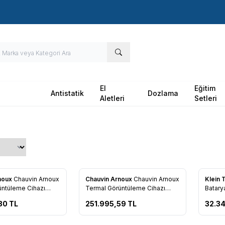
Hızlı Kargo - Hızlı Teslimat
El
Eğitim
Antistatik
Dozlama
Aletleri
Setleri
noux
Chauvin Arnoux
Chauvin Arnoux
Chauvin Arnoux
Klein 
re Ekle
Favorilere Ekle
Favo
üntüleme Cihazı
Termal Görüntüleme Cihazı
Batary
1884 600C
Kamera
80
TL
251.995,59
TL
32.34