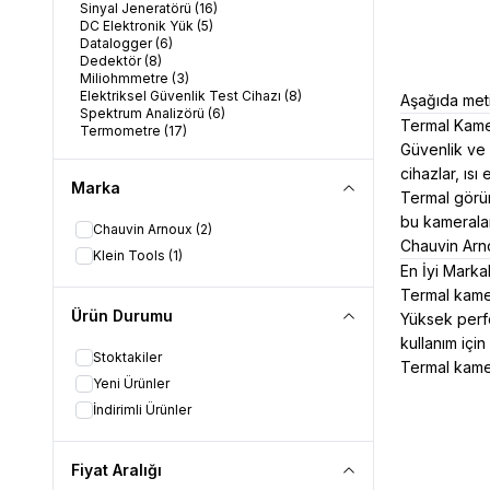
Sinyal Jeneratörü
(16)
DC Elektronik Yük
(5)
Datalogger
(6)
Dedektör
(8)
Miliohmmetre
(3)
Elektriksel Güvenlik Test Cihazı
(8)
Aşağıda meti
Spektrum Analizörü
(6)
Termal Kamer
Termometre
(17)
Frekans Sayıcı
(1)
Güvenlik ve 
Nem Ölçer
(2)
cihazlar, ısı
Proplar
(55)
Marka
Termal görün
Termal Kamera
(3)
Multimetre
(30)
bu kameralar 
Chauvin Arnoux
(2)
Güç Kaynağı
(27)
Chauvin Arno
LCR Metre
(10)
Klein Tools
(1)
En İyi Mark
Sınırlı Stoklu Ürünler
(103)
USB-I²C/SPI Dönüştürücü
(3)
Termal kamera
Mikroohmetre
(3)
Ürün Durumu
Yüksek perfo
Ethernet Kablo Test Cihazı
(3)
Kablo İzleme Cihazı
(4)
kullanım için g
Stoktakiler
Lüx Metre
(1)
Termal kamer
Yeni Ürünler
İndirimli Ürünler
Fiyat Aralığı