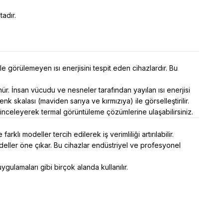
adır.
e görülemeyen ısı enerjisini tespit eden cihazlardır. Bu
r. İnsan vücudu ve nesneler tarafından yayılan ısı enerjisi
nk skalası (maviden sarıya ve kırmızıya) ile görselleştirilir.
inceleyerek termal görüntüleme çözümlerine ulaşabilirsiniz.
ı modeller tercih edilerek iş verimliliği artırılabilir.
ller öne çıkar. Bu cihazlar endüstriyel ve profesyonel
gulamaları gibi birçok alanda kullanılır.