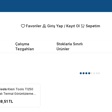
Favoriler
Giriş Yap / Kayıt Ol
Sepetim
Çalışma
Stoklarla Sınırlı
Tezgahları
Ürünler
Tools
Klein Tools TI250
rilere Ekle
alı Termal Görüntüleme
sı (+ 19.200 Pxl)
8,51
TL