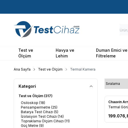
Test ve
Havya ve
Duman Emici ve
Ölçüm
Lehim
Filtreleme
Ana Sayfa
Test ve Ölçüm
Termal Kamera
Kategori
Test ve Ölçüm
(317)
Chauvin Ar
Osiloskop
(18)
Favorile
Termal Gör
Pensampermetre
(25)
Batarya Test Cihazı
(5)
1884 250C
199.076,
İzolasyon Test Cihazı
(14)
Topraklama Ölçüm Cihazı
(11)
Güç Metre
(9)