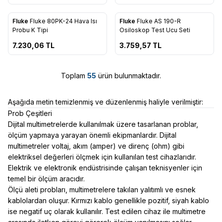
Fluke
Fluke 80PK-24 Hava Isı
Fluke
Fluke AS 190-R
Favorilere Ekle
Favorilere Ekle
Probu K Tipi
Osiloskop Test Ucu Seti
7.230,06
TL
3.759,57
TL
Toplam
55
ürün bulunmaktadır.
Aşağıda metin temizlenmiş ve düzenlenmiş haliyle verilmiştir:
Prob Çeşitleri
Dijital multimetrelerde kullanılmak üzere tasarlanan problar,
ölçüm yapmaya yarayan önemli ekipmanlardır. Dijital
multimetreler voltaj, akım (amper) ve direnç (ohm) gibi
elektriksel değerleri ölçmek için kullanılan test cihazlarıdır.
Elektrik ve elektronik endüstrisinde çalışan teknisyenler için
temel bir ölçüm aracıdır.
Ölçü aleti probları, multimetrelere takılan yalıtımlı ve esnek
kablolardan oluşur. Kırmızı kablo genellikle pozitif, siyah kablo
ise negatif uç olarak kullanılır. Test edilen cihaz ile multimetre