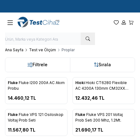
Hızlı Kargo - Hızlı Teslimat
Ana Sayfa
Test ve Ölçüm
Proplar
Filtrele
Sırala
Fluke
Fluke I200 200A AC Akım
Hioki
Hioki CT6280 Flexible
Favorilere Ekle
Favorilere Ekle
Probu
AC 4200A 130mm CM32XX
Serisi Akım Probu
14.460,12
TL
12.432,46
TL
Fluke
Fluke VPS 121 Osiloskop
Fluke
Fluke VPS 201 Voltaj
Favorilere Ekle
Favorilere Ekle
Voltaj Prob Seti
Prob Seti 200 Mhz, 1.2Mt.
11.567,80
TL
21.690,17
TL