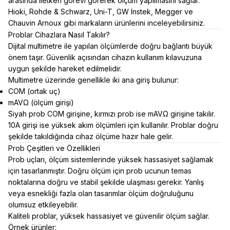
arasında iletken görevi görerek ölçüm yapılmasını sağlar.
Hioki, Rohde & Schwarz, Uni-T, GW Instek, Megger ve
Chauvin Arnoux gibi markaların ürünlerini inceleyebilirsiniz.
Problar Cihazlara Nasıl Takılır?
Dijital multimetre ile yapılan ölçümlerde doğru bağlantı büyük
önem taşır. Güvenlik açısından cihazın kullanım kılavuzuna
uygun şekilde hareket edilmelidir.
Multimetre üzerinde genellikle iki ana giriş bulunur:
COM (ortak uç)
mAVΩ (ölçüm girişi)
Siyah prob COM girişine, kırmızı prob ise mAVΩ girişine takılır.
10A girişi ise yüksek akım ölçümleri için kullanılır. Problar doğru
şekilde takıldığında cihaz ölçüme hazır hale gelir.
Prob Çeşitleri ve Özellikleri
Prob uçları, ölçüm sistemlerinde yüksek hassasiyet sağlamak
için tasarlanmıştır. Doğru ölçüm için prob ucunun temas
noktalarına doğru ve stabil şekilde ulaşması gerekir. Yanlış
veya esnekliği fazla olan tasarımlar ölçüm doğruluğunu
olumsuz etkileyebilir.
Kaliteli problar, yüksek hassasiyet ve güvenilir ölçüm sağlar.
Örnek ürünler: