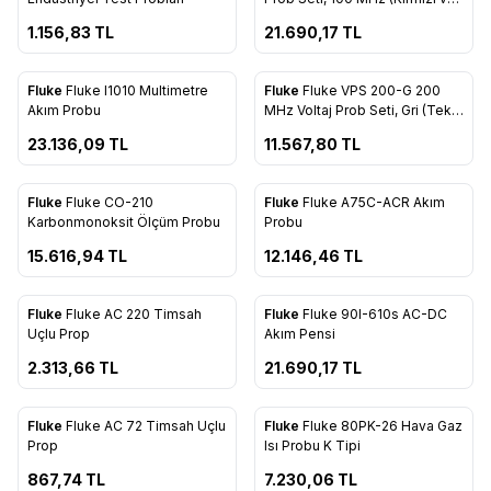
Favorilere Ekle
Favorilere Ekle
Gri)
1.156,83
TL
21.690,17
TL
Fluke
Fluke I1010 Multimetre
Fluke
Fluke VPS 200-G 200
Favorilere Ekle
Favorilere Ekle
Akım Probu
MHz Voltaj Prob Seti, Gri (Tekli
Gri)
23.136,09
TL
11.567,80
TL
Fluke
Fluke CO-210
Fluke
Fluke A75C-ACR Akım
Favorilere Ekle
Favorilere Ekle
Karbonmonoksit Ölçüm Probu
Probu
15.616,94
TL
12.146,46
TL
Fluke
Fluke AC 220 Timsah
Fluke
Fluke 90I-610s AC-DC
Favorilere Ekle
Favorilere Ekle
Uçlu Prop
Akım Pensi
2.313,66
TL
21.690,17
TL
Fluke
Fluke AC 72 Timsah Uçlu
Fluke
Fluke 80PK-26 Hava Gaz
Favorilere Ekle
Favorilere Ekle
Prop
Isı Probu K Tipi
867,74
TL
7.230,06
TL