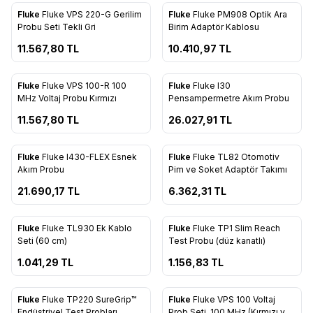
Fluke
Fluke VPS 220-G Gerilim
Fluke
Fluke PM908 Optik Ara
Favorilere Ekle
Favorilere Ekle
Probu Seti Tekli Gri
Birim Adaptör Kablosu
11.567,80
TL
10.410,97
TL
Fluke
Fluke VPS 100-R 100
Fluke
Fluke I30
Favorilere Ekle
Favorilere Ekle
MHz Voltaj Probu Kırmızı
Pensampermetre Akım Probu
11.567,80
TL
26.027,91
TL
Fluke
Fluke I430-FLEX Esnek
Fluke
Fluke TL82 Otomotiv
Favorilere Ekle
Favorilere Ekle
Akım Probu
Pim ve Soket Adaptör Takımı
21.690,17
TL
6.362,31
TL
Fluke
Fluke TL930 Ek Kablo
Fluke
Fluke TP1 Slim Reach
Favorilere Ekle
Favorilere Ekle
Seti (60 cm)
Test Probu (düz kanatlı)
1.041,29
TL
1.156,83
TL
Fluke
Fluke TP220 SureGrip™
Fluke
Fluke VPS 100 Voltaj
Endüstriyel Test Probları
Prob Seti, 100 MHz (Kırmızı ve