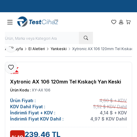
Hızlı Kargo - Hızlı Teslimat
Paylaş
Ana Sayfa
El Aletleri
Yankeski
Xytronic AX 106 120mm Tel Kıskaçlı 
Favoriye Ekle
Xytronic AX 106 120mm Tel Kıskaçlı Yan Keski
Ürün Kodu :
XY-AX 106
Ürün Fiyatı :
4,60 $ + KDV
KDV Dahil Fiyat :
5,52 $ KDV Dahil
İndirimli Fiyat + KDV :
4,14 $ + KDV
İndirimli Fiyat KDV Dahil :
4,97 $ KDV Dahil
239,46 TL