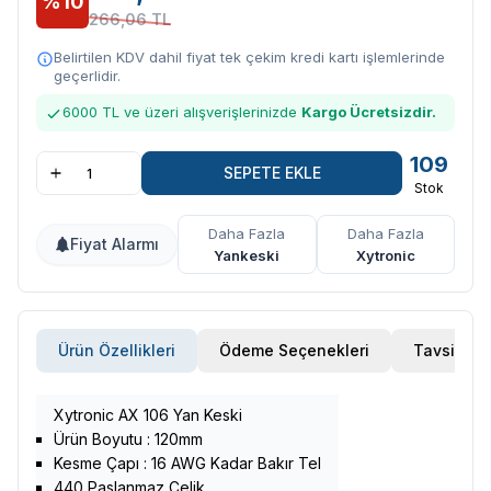
%10
266,06 TL
Belirtilen KDV dahil fiyat tek çekim kredi kartı işlemlerinde
geçerlidir.
6000 TL ve üzeri alışverişlerinizde
Kargo Ücretsizdir.
109
SEPETE EKLE
Stok
Daha Fazla
Daha Fazla
Fiyat Alarmı
Yankeski
Xytronic
Ürün Özellikleri
Ödeme Seçenekleri
Tavsiye E
Xytronic AX 106 Yan Keski
Ürün Boyutu : 120mm
Kesme Çapı : 16 AWG Kadar Bakır Tel
440 Paslanmaz Çelik