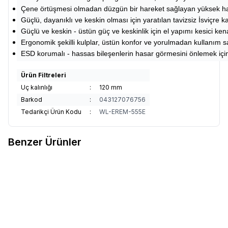
Çene örtüşmesi olmadan düzgün bir hareket sağlayan yüksek has
Güçlü, dayanıklı ve keskin olması için yaratılan tavizsiz İsviçre ka
Güçlü ve keskin - üstün güç ve keskinlik için el yapımı kesici ken
Ergonomik şekilli kulplar, üstün konfor ve yorulmadan kullanım s
ESD korumalı - hassas bileşenlerin hasar görmesini önlemek içi
Ürün Filtreleri
Uç kalınlığı
:
120 mm
Barkod
:
043127076756
Tedarikçi Ürün Kodu
:
WL-EREM-555E
Benzer Ürünler
Weller
Weller 622NA-M 110mm
Weller
Weller 573E 120mm 67gr
Favorilere Ekle
Favorilere Ekle
48gr Düz Uçlu Yan Keski
ESD Küt Kafa Yan Keski Erem
4.373,83
TL
5.297,88
TL