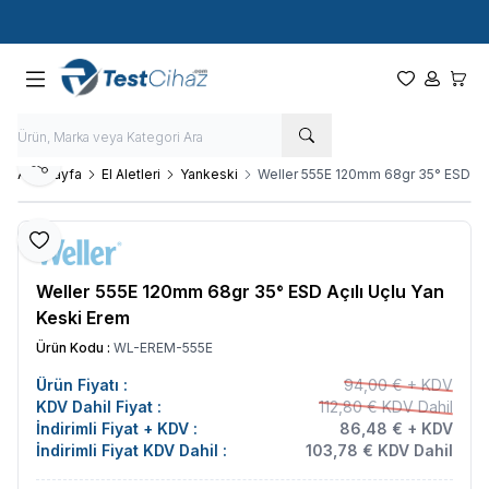
Hızlı Kargo - Hızlı Teslimat
Paylaş
Ana Sayfa
El Aletleri
Yankeski
Weller 555E 120mm 68gr 35° ESD Açı
Favoriye Ekle
Weller 555E 120mm 68gr 35° ESD Açılı Uçlu Yan
Keski Erem
Ürün Kodu :
WL-EREM-555E
Ürün Fiyatı :
94,00 € + KDV
KDV Dahil Fiyat :
112,80 € KDV Dahil
İndirimli Fiyat + KDV :
86,48 € + KDV
İndirimli Fiyat KDV Dahil :
103,78 € KDV Dahil