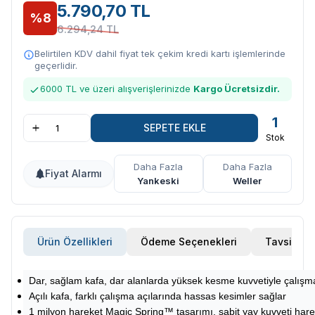
5.790,70 TL
%8
6.294,24 TL
Belirtilen KDV dahil fiyat tek çekim kredi kartı işlemlerinde
geçerlidir.
6000 TL ve üzeri alışverişlerinizde
Kargo Ücretsizdir.
1
SEPETE EKLE
Stok
Daha Fazla
Daha Fazla
Fiyat Alarmı
Yankeski
Weller
Ürün Özellikleri
Ödeme Seçenekleri
Tavsiye E
Dar, sağlam kafa, dar alanlarda yüksek kesme kuvvetiyle çalış
Açılı kafa, farklı çalışma açılarında hassas kesimler sağlar
1 milyon hareket Magic Spring™ tasarımı, sabit yay kuvveti hare