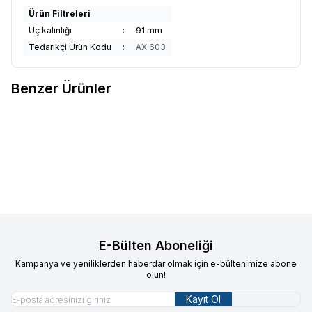
Ürün Filtreleri
Uç kalınlığı
:
91 mm
Tedarikçi Ürün Kodu
:
AX 603
Benzer Ürünler
Weller
Weller 622NA-M 110mm
Weller
Weller 573E 120mm 67gr
Favorilere Ekle
Favorilere Ekle
48gr Düz Uçlu Yan Keski
ESD Küt Kafa Yan Keski Erem
4.373,83
TL
5.297,88
TL
E-Bülten Aboneliği
Kampanya ve yeniliklerden haberdar olmak için e-bültenimize abone
olun!
Kayıt Ol