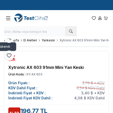
Hızlı Kargo - Hızlı Teslimat
Paylaş
Ana Sayfa
El Aletleri
Yankeski
Xytronic AX 603 91mm Mini Yan Kes
ükendi
Favoriye Ekle
Xytronic AX 603 91mm Mini Yan Keski
Ürün Kodu :
XY-AX 603
Ürün Fiyatı :
3,78 $ + KDV
KDV Dahil Fiyat :
4,54 $ KDV Dahil
İndirimli Fiyat + KDV :
3,40 $ + KDV
İndirimli Fiyat KDV Dahil :
4,08 $ KDV Dahil
196,77 TL