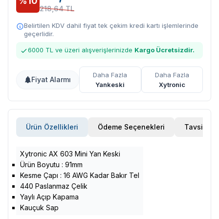
%10
218,64 TL
Belirtilen KDV dahil fiyat tek çekim kredi kartı işlemlerinde
geçerlidir.
6000 TL ve üzeri alışverişlerinizde
Kargo Ücretsizdir.
Daha Fazla
Daha Fazla
Fiyat Alarmı
Yankeski
Xytronic
Ürün Özellikleri
Ödeme Seçenekleri
Tavsiye E
Xytronic AX 603 Mini Yan Keski
Ürün Boyutu : 91mm
Kesme Çapı : 16 AWG Kadar Bakır Tel
440 Paslanmaz Çelik
Yaylı Açıp Kapama
Kauçuk Sap