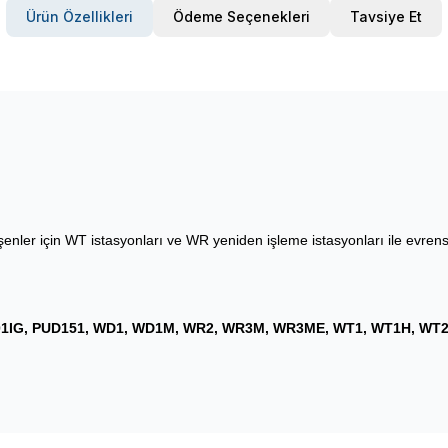
Ürün Özellikleri
Ödeme Seçenekleri
Tavsiye Et
şenler için WT istasyonları ve WR yeniden işleme istasyonları ile evrense
01IG, PUD151, WD1, WD1M, WR2, WR3M, WR3ME, WT1, WT1H, WT