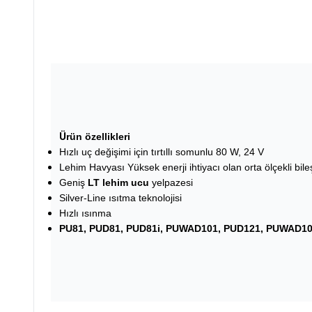
Ü
rün özellikleri
Hızlı uç değişimi için tırtıllı somunlu 80 W, 24 V
Lehim Havyası Yüksek enerji ihtiyacı olan orta ölçekli bile
Geniş
LT lehim ucu
yelpazesi
Silver-Line ısıtma teknolojisi
Hızlı ısınma
PU81, PUD81, PUD81i, PUWAD101, PUD121, PUWAD1