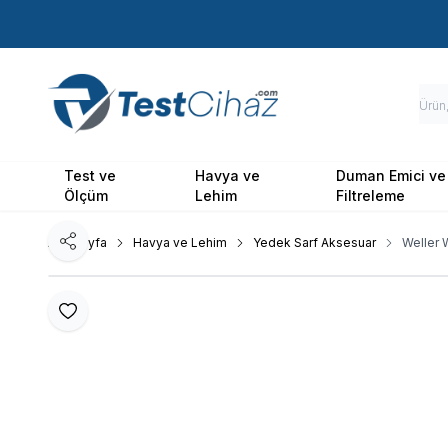
Test ve
Havya ve
Duman Emici ve
Ölçüm
Lehim
Filtreleme
Ana Sayfa
Havya ve Lehim
Yedek Sarf Aksesuar
Weller
Paylaş
Favoriye Ekle