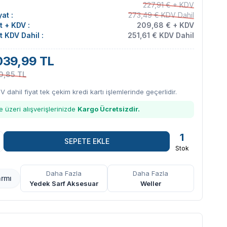
227,91 € + KDV
at :
273,49 € KDV Dahil
at + KDV :
209,68 € + KDV
at KDV Dahil :
251,61 € KDV Dahil
039,99 TL
0,85 TL
DV dahil fiyat tek çekim kredi kartı işlemlerinde geçerlidir.
 üzeri alışverişlerinizde
Kargo Ücretsizdir.
1
SEPETE EKLE
Stok
Daha Fazla
Daha Fazla
armı
Yedek Sarf Aksesuar
Weller