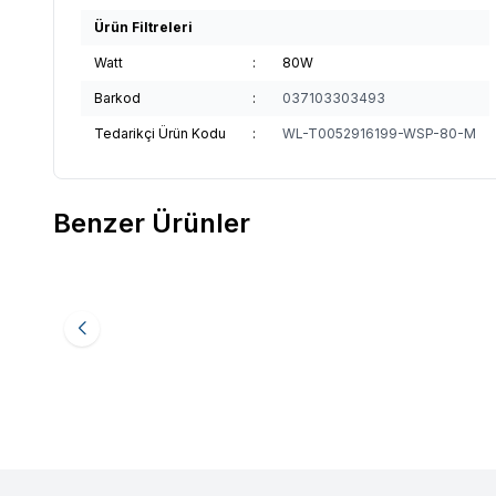
Ürün Filtreleri
Watt
:
80W
Barkod
:
037103303493
Tedarikçi Ürün Kodu
:
WL-T0052916199-WSP-80-M
Benzer Ürünler
Weller
Weller T0051518599-WSR-211 Havya
Weller
W
Favorilere Ekle
Favori
Sehpası
Sehpası
6.921,12
TL
6.921,1