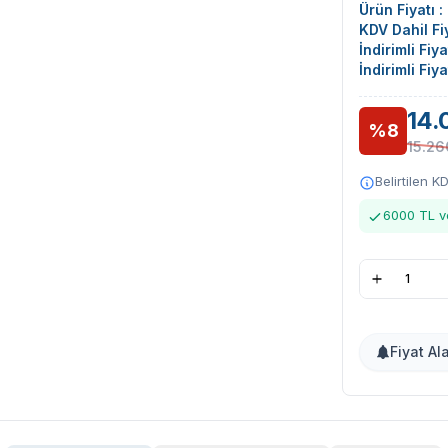
Ürün Fiyatı :
KDV Dahil Fiy
İndirimli Fiy
İndirimli Fiy
14.
%8
15.26
Belirtilen K
6000 TL ve
Fiyat Al