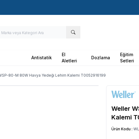
Hızlı Kargo - Hızlı Teslimat
El
Eğitim
Antistatik
Dozlama
Aletleri
Setleri
 WSP-80-M 80W Havya Yedeği Lehim Kalemi T0052916199
Weller 
Kalemi 
Ürün Kodu :
WL