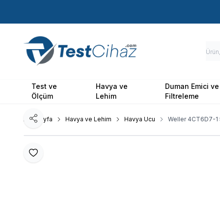
Test ve
Havya ve
Duman Emici ve
Ölçüm
Lehim
Filtreleme
Ana Sayfa
Havya ve Lehim
Havya Ucu
Weller 4CT6D7-1
Paylaş
Favoriye Ekle