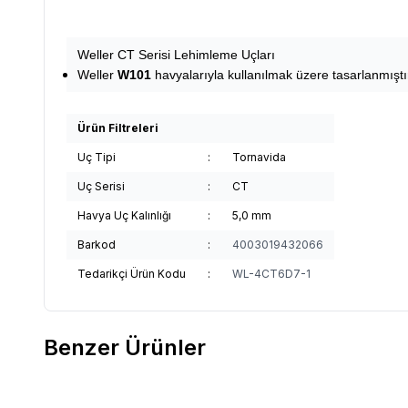
Weller CT Serisi Lehimleme Uçları
Weller
W101
havyalarıyla kullanılmak üzere tasarlanmıştı
Ürün Filtreleri
Uç Tipi
:
Tornavida
Uç Serisi
:
CT
Havya Uç Kalınlığı
:
5,0 mm
Barkod
:
4003019432066
Tedarikçi Ürün Kodu
:
WL-4CT6D7-1
Benzer Ürünler
Weller
Weller T0054474499-XT-BX 24mm Eğik
Weller
W