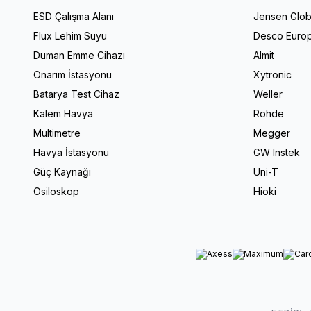
ESD Çalışma Alanı
Jensen Glob
Flux Lehim Suyu
Desco Euro
Duman Emme Cihazı
Almit
Onarım İstasyonu
Xytronic
Batarya Test Cihaz
Weller
Kalem Havya
Rohde
Multimetre
Megger
Havya İstasyonu
GW Instek
Güç Kaynağı
Uni-T
Osiloskop
Hioki