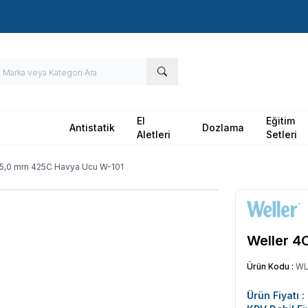
Hızlı Kargo - Hızlı Teslimat
El
Eğitim
Antistatik
Dozlama
Aletleri
Setleri
 5,0 mm 425C Havya Ucu W-101
Weller 4
Ürün Kodu :
WL
Ürün Fiyatı :