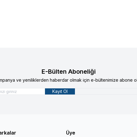
lere Ekle
Favorilere Ekle
akum Havya Ucu
3,3mm Vakum Havya Ucu
90
TL
803,92
TL
E-Bülten Aboneliği
mpanya ve yeniliklerden haberdar olmak için e-bültenimize abone ol
Kayıt Ol
arkalar
Üye