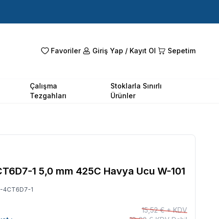
Favoriler
Giriş Yap / Kayıt Ol
Sepetim
Çalışma
Stoklarla Sınırlı
Tezgahları
Ürünler
CT6D7-1 5,0 mm 425C Havya Ucu W-101
-4CT6D7-1
15,52 € + KDV