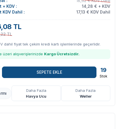
at :
18,62 € KDV Dahil
at + KDV :
14,28 € + KDV
at KDV Dahil :
17,13 € KDV Dahil
,08 TL
,22 TL
DV dahil fiyat tek çekim kredi kartı işlemlerinde geçerlidir.
 üzeri alışverişlerinizde
Kargo Ücretsizdir.
19
SEPETE EKLE
Stok
Daha Fazla
Daha Fazla
armı
Havya Ucu
Weller