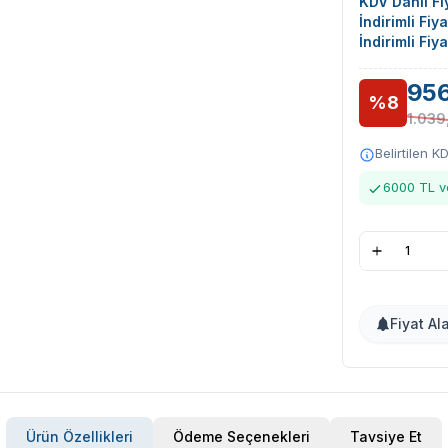
KDV Dahil Fiy
İndirimli Fiy
İndirimli Fiy
956
%8
1.039
Belirtilen K
6000 TL ve
Fiyat Al
Ürün Özellikleri
Ödeme Seçenekleri
Tavsiye Et