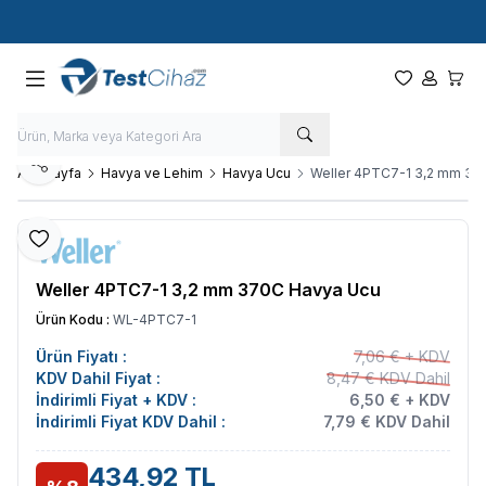
Hızlı Kargo - Hızlı Teslimat
Paylaş
Ana Sayfa
Havya ve Lehim
Havya Ucu
Weller 4PTC7-1 3,2 mm 37
Favoriye Ekle
Weller 4PTC7-1 3,2 mm 370C Havya Ucu
Ürün Kodu :
WL-4PTC7-1
Ürün Fiyatı :
7,06 € + KDV
KDV Dahil Fiyat :
8,47 € KDV Dahil
İndirimli Fiyat + KDV :
6,50 € + KDV
İndirimli Fiyat KDV Dahil :
7,79 € KDV Dahil
434,92 TL