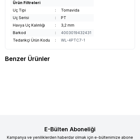
Ürün Filtreleri
Uç Tipi
:
Tornavida
Uç Serisi
:
PT
Havya Uç Kalınlığı
:
3,2 mm
Barkod
:
4003019432431
Tedarikçi Ürün Kodu
:
WL-4PTC7-1
Benzer Ürünler
Weller
Weller T0054474499-
Weller
Weller T0051325999-
Favorilere Ekle
Favorilere Ekle
XT-BX 24mm Eğik Havya Ucu
XDSL-1-M 1,4 x 2.5mm Vakum
Havya Ucu
659,15
TL
1.225,90
TL
E-Bülten Aboneliği
Kampanya ve yeniliklerden haberdar olmak için e-bültenimize abone