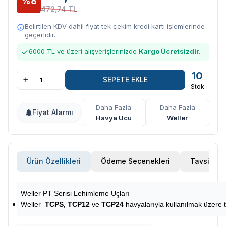
%8
472,74 TL
Belirtilen KDV dahil fiyat tek çekim kredi kartı işlemlerinde
geçerlidir.
6000 TL ve üzeri alışverişlerinizde
Kargo Ücretsizdir.
10
SEPETE EKLE
Stok
Daha Fazla
Daha Fazla
Fiyat Alarmı
Havya Ucu
Weller
Ürün Özellikleri
Ödeme Seçenekleri
Tavsiye E
Weller PT Serisi Lehimleme Uçları
Weller
TCPS, TCP12
ve
TCP24
havyalarıyla kullanılmak üzere 