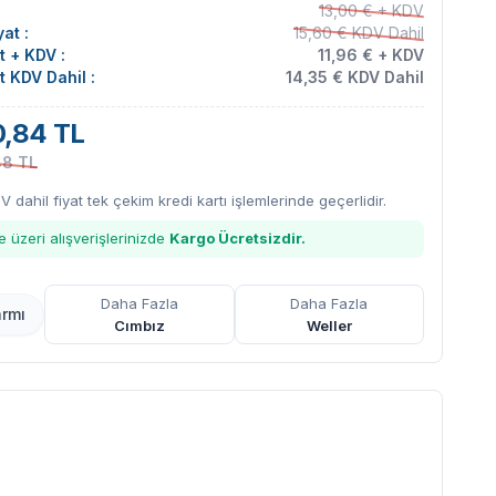
13,00 € + KDV
at :
15,60 € KDV Dahil
at + KDV :
11,96 € + KDV
at KDV Dahil :
14,35 € KDV Dahil
,84 TL
48 TL
DV dahil fiyat tek çekim kredi kartı işlemlerinde geçerlidir.
 üzeri alışverişlerinizde
Kargo Ücretsizdir.
Daha Fazla
Daha Fazla
armı
Cımbız
Weller