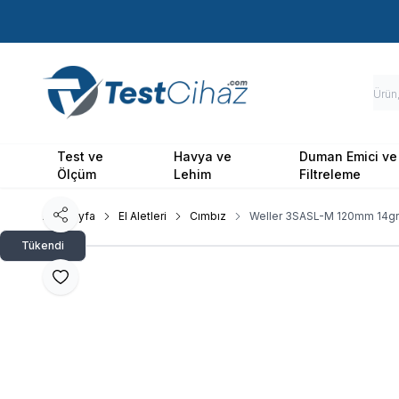
Test ve
Havya ve
Duman Emici ve
Ölçüm
Lehim
Filtreleme
Ana Sayfa
El Aletleri
Cımbız
Weller 3SASL-M 120mm 14gr
Paylaş
Tükendi
Favoriye Ekle