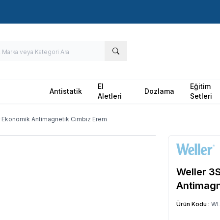
Hızlı Kargo - Hızlı Teslimat
El
Eğitim
Antistatik
Dozlama
Aletleri
Setleri
 Ekonomik Antimagnetik Cımbız Erem
Weller 3
Antimagn
Ürün Kodu :
WL