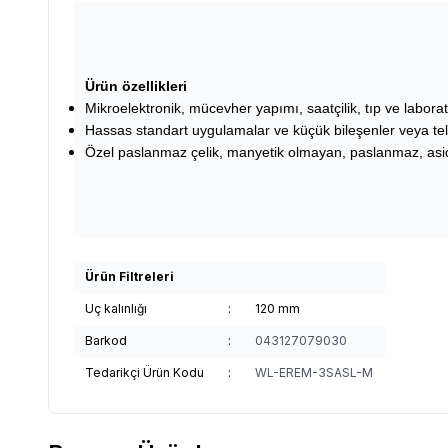
Ürün özellikleri
Mikroelektronik, mücevher yapımı, saatçilik, tıp ve laborat
Hassas standart uygulamalar ve küçük bileşenler veya tel
Özel paslanmaz çelik, manyetik olmayan, paslanmaz, aside
Ürün Filtreleri
Uç kalınlığı
:
120 mm
Barkod
:
043127079030
Tedarikçi Ürün Kodu
:
WL-EREM-3SASL-M