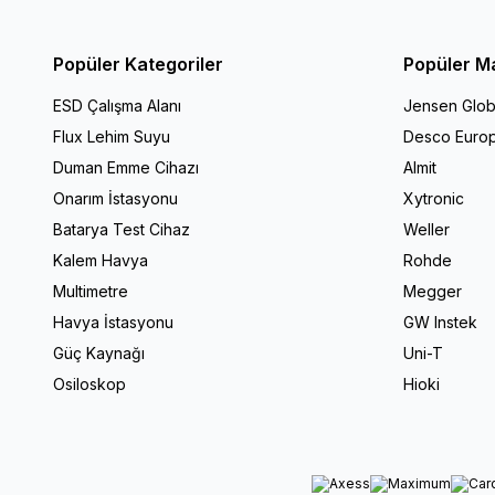
Popüler Kategoriler
Popüler M
ESD Çalışma Alanı
Jensen Glob
Flux Lehim Suyu
Desco Euro
Duman Emme Cihazı
Almit
Onarım İstasyonu
Xytronic
Batarya Test Cihaz
Weller
Kalem Havya
Rohde
Multimetre
Megger
Havya İstasyonu
GW Instek
Güç Kaynağı
Uni-T
Osiloskop
Hioki