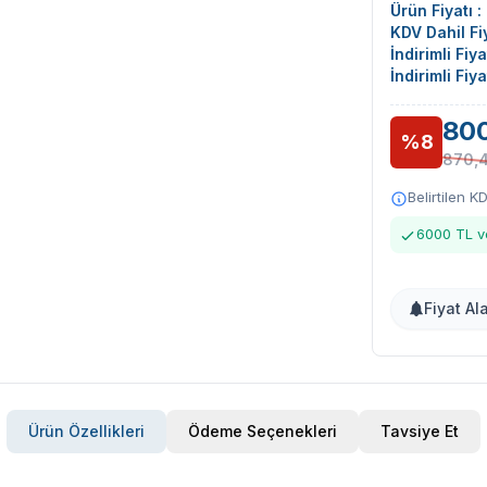
Ürün Fiyatı :
KDV Dahil Fiy
İndirimli Fiy
İndirimli Fiy
800
%8
870,
Belirtilen K
6000 TL ve
Fiyat Al
Ürün Özellikleri
Ödeme Seçenekleri
Tavsiye Et