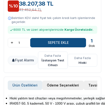
38.207,38 TL
%10
42.452,64 TL
Belirtilen KDV dahil fiyat tek çekim kredi kartı işlemlerinde
geçerlidir.
6000 TL ve üzeri alışverişlerinizde
Kargo Ücretsizdir.
1
SEPETE EKLE
Stok
Daha Fazla
Daha Fazla
Fiyat Alarmı
İzolasyon Test
Hioki
Cihazı
Ürün Özellikleri
Ödeme Seçenekleri
Tavsiye E
Hioki yalıtım test cihazları veya megohmmetreler, yerleşik sağla
IR4057-50, 5 kademeli, 50 V - 1000 V arası, çubuk grafikli bir dijita