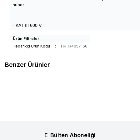
sunar.
- KAT III 600 V
Ürün Filtreleri
Tedarikçi Ürün Kodu
:
HK-IR4057-50
Benzer Ürünler
Hioki
Hioki IR4016-20 Analog
Hioki
Hioki IR4053-10 PV Panel
Favorilere Ekle
Favorilere Ekle
İzolasyon Test Cihazı
Dijital İzolasyon Ölçüm Test
Cihazı
19.465,27
TL
38.207,38
TL
E-Bülten Aboneliği