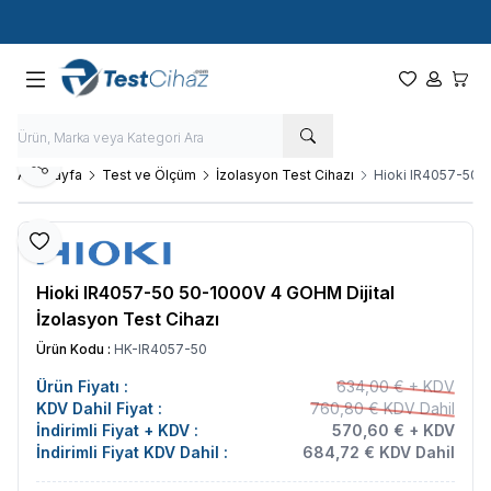
Hızlı Kargo - Hızlı Teslimat
Paylaş
Ana Sayfa
Test ve Ölçüm
İzolasyon Test Cihazı
Hioki IR4057-50 5
Favoriye Ekle
Hioki IR4057-50 50-1000V 4 GOHM Dijital
İzolasyon Test Cihazı
Ürün Kodu :
HK-IR4057-50
Ürün Fiyatı :
634,00 € + KDV
KDV Dahil Fiyat :
760,80 € KDV Dahil
İndirimli Fiyat + KDV :
570,60 € + KDV
İndirimli Fiyat KDV Dahil :
684,72 € KDV Dahil