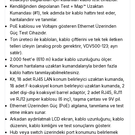
Kendiliğinden depolanan Test + Map™ Uzaktan
Kumandası (#1), tek adımda bir kablo hattını test eder,
haritalandırır ve tanımlar.
PoE kablosu ve Voltajını gösteren Ethernet Üzerinden
Güç Test Cihazıdır.
Ton üreteci ile kabloları, kablo çiftlerini ve tek tek iletken
telleri izleyin (analog prob gerektirir, VDV500-123; ayrı
satılır).
2.000 feet'e (610 m) kadar kablo uzunluğunu ölçer.
Konum haritalama uzaktan kumandalarıyla birden fazla
kablo hattını tanımlayabilmektesiniz.
Kit, 18 adet RJ45 LAN konum belirleyici uzaktan kumanda,
18 adet F-koaksiyel konum belirleyici uzaktan kumanda, 2
adet dişi-dişi koaksiyel barrel adaptör, 2 adet RJ45, RJ11
ve RJ12 jumper kablosu (6 inç), taşıma çantası ve 9V pil.
Ethernet Üzerinden Güç (PoE) algılama, tanımlama ve test
etme imkanı sunar.
Arkadan aydınlatmalı LCD ekran, kablo uzunluğunu, kablo
düzenini, kablo kimliğini ve test sonuçlarını gösterir.
Hub veya switch üzerindeki port konumunu belirlemek