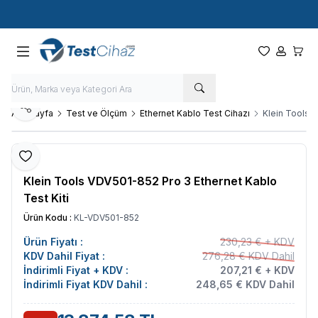
Hızlı Kargo - Hızlı Teslimat
Paylaş
Ana Sayfa
Test ve Ölçüm
Ethernet Kablo Test Cihazı
Klein Tools V
Favoriye Ekle
Klein Tools VDV501-852 Pro 3 Ethernet Kablo
Test Kiti
Ürün Kodu :
KL-VDV501-852
Ürün Fiyatı :
230,23 € + KDV
KDV Dahil Fiyat :
276,28 € KDV Dahil
İndirimli Fiyat + KDV :
207,21 € + KDV
İndirimli Fiyat KDV Dahil :
248,65 € KDV Dahil