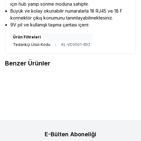
için hub yanıp sönme moduna sahiptir.
Büyük ve kolay okunabilir numaralarla 18 RJ45 ve 18 F
konnektör çıkış konumunu tanımlayabilmektesiniz.
9V pil ve kullanışlı taşıma çantası içerir.
Ürün Filtreleri
Tedarikçi Ürün Kodu
:
KL-VDV501-852
Benzer Ürünler
Klein Tools
Klein Tools VDV501-
Klein Tools
Klein Tools
Favorilere Ekle
Favorilere Ekle
851 Ethernet Pro 3 Test Cihazı
VDV500-920 Kablo İzleme ve
ve Konum Belirleyici Uzaktan
Tonlama Cihazı Seti
6.379,55
TL
10.121,94
TL
Kumanda Kiti
E-Bülten Aboneliği