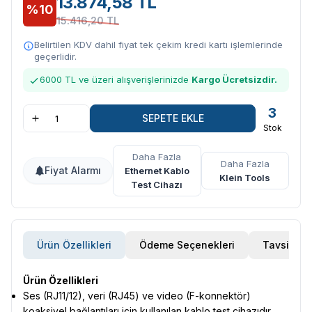
13.874,58 TL
%10
15.416,20 TL
Belirtilen KDV dahil fiyat tek çekim kredi kartı işlemlerinde
geçerlidir.
6000 TL ve üzeri alışverişlerinizde
Kargo Ücretsizdir.
3
SEPETE EKLE
Stok
Daha Fazla
Daha Fazla
Fiyat Alarmı
Ethernet Kablo
Klein Tools
Test Cihazı
Ürün Özellikleri
Ödeme Seçenekleri
Tavsiye E
Ürün Özellikleri
Ses (RJ11/12), veri (RJ45) ve video (F-konnektör)
koaksiyel bağlantıları için kullanılan kablo test cihazıdır.