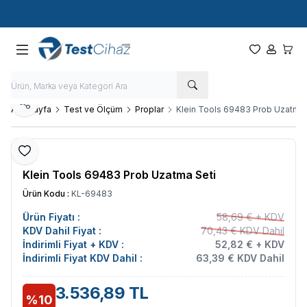
Hızlı Kargo - Hızlı Teslimat
Paylaş
Ana Sayfa
Test ve Ölçüm
Proplar
Klein Tools 69483 Prob Uzatma 
Favoriye Ekle
Klein Tools 69483 Prob Uzatma Seti
Ürün Kodu :
KL-69483
Ürün Fiyatı :
58,69 € + KDV
KDV Dahil Fiyat :
70,43 € KDV Dahil
İndirimli Fiyat + KDV :
52,82 € + KDV
İndirimli Fiyat KDV Dahil :
63,39 € KDV Dahil
3.536,89 TL
%10