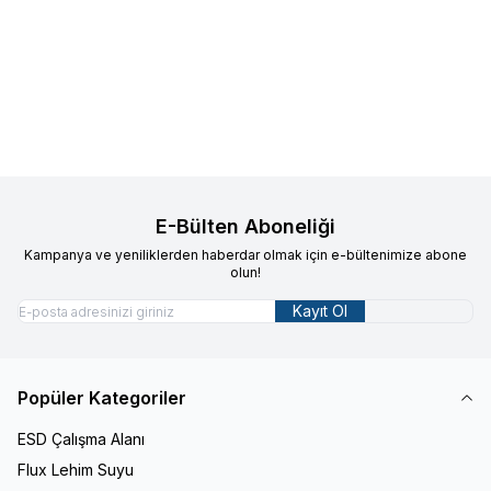
Fluke
Fluke I200 200A AC Akım
Hioki
Hioki CT6280 Flexible AC
Favorilere Ekle
Favorilere Ekle
Probu
4200A 130mm CM32XX Serisi
Akım Probu
14.460,12
TL
12.432,46
TL
E-Bülten Aboneliği
Kampanya ve yeniliklerden haberdar olmak için e-bültenimize abone
olun!
Kayıt Ol
Popüler Kategoriler
ESD Çalışma Alanı
Flux Lehim Suyu