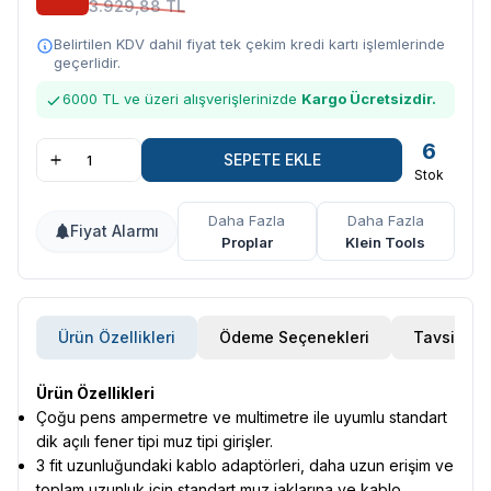
3.929,88 TL
Belirtilen KDV dahil fiyat tek çekim kredi kartı işlemlerinde
geçerlidir.
6000 TL ve üzeri alışverişlerinizde
Kargo Ücretsizdir.
6
SEPETE EKLE
Stok
Daha Fazla
Daha Fazla
Fiyat Alarmı
Proplar
Klein Tools
Ürün Özellikleri
Ödeme Seçenekleri
Tavsiye E
Ürün Özellikleri
Çoğu pens ampermetre ve multimetre ile uyumlu standart
dik açılı fener tipi muz tipi girişler.
3 fit uzunluğundaki kablo adaptörleri, daha uzun erişim ve
toplam uzunluk için standart muz jaklarına ve kablo