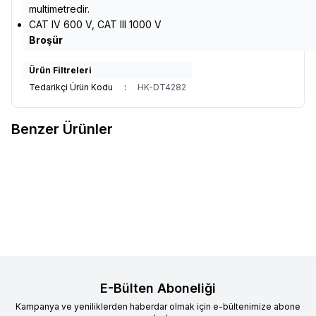
multimetredir.
CAT IV 600 V, CAT III 1000 V
Broşür
Ürün Filtreleri
Tedarikçi Ürün Kodu
:
HK-DT4282
Benzer Ürünler
Hioki
Hioki DT4224 6000 Count
Hioki
Hioki DT4253 6000 Count
Favorilere Ekle
Favorilere Ekle
Dijital Multimetre
Kelepçe Uyumlu Dijital
Multimetre
12.866,36
TL
20.188,44
TL
E-Bülten Aboneliği
Kampanya ve yeniliklerden haberdar olmak için e-bültenimize abone