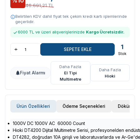
%10
46.691,21 TL
Belirtilen KDV dahil fiyat tek çekim kredi kartı işlemlerinde
geçerlidir.
6000 TL ve üzeri alışverişlerinizde
Kargo Ücretsizdir.
1
SEPETE EKLE
Stok
Daha Fazla
Daha Fazla
Fiyat Alarmı
El Tipi
Hioki
Multimetre
Ürün Özellikleri
Ödeme Seçenekleri
Döküman
1000V DC 1000V AC 60000 Count
Hioki DT4200 Dijital Multimetre Serisi, profesyonelden endüst
DT4282, doğrudan 10A girişli ve laboratuvarlarda ve Ar-Ge'de g