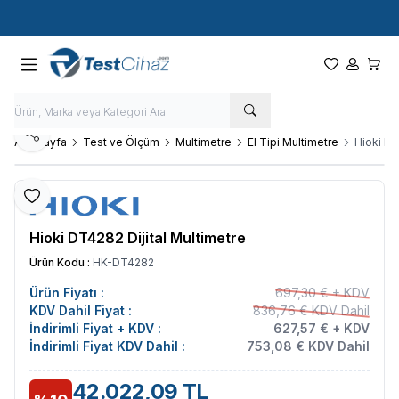
Hızlı Kargo - Hızlı Teslimat
Paylaş
Ana Sayfa
Test ve Ölçüm
Multimetre
El Tipi Multimetre
Hioki DT
Favoriye Ekle
Hioki DT4282 Dijital Multimetre
Ürün Kodu :
HK-DT4282
Ürün Fiyatı :
697,30 € + KDV
KDV Dahil Fiyat :
836,76 € KDV Dahil
İndirimli Fiyat + KDV :
627,57 € + KDV
İndirimli Fiyat KDV Dahil :
753,08 € KDV Dahil
42.022,09 TL