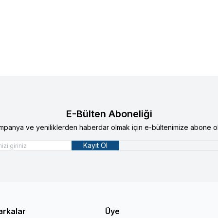
lere Ekle
Favorilere Ekle
akum Havya Ucu
3,3mm Vakum Havya Ucu
90
TL
803,92
TL
E-Bülten Aboneliği
mpanya ve yeniliklerden haberdar olmak için e-bültenimize abone ol
Kayıt Ol
arkalar
Üye