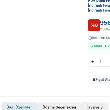
KDV Dahil Fiy
İndirimli Fiy
İndirimli Fiy
956
%8
1.039
Belirtilen K
6000 TL ve
Fiyat Al
Ürün Özellikleri
Ödeme Seçenekleri
Tavsiye Et