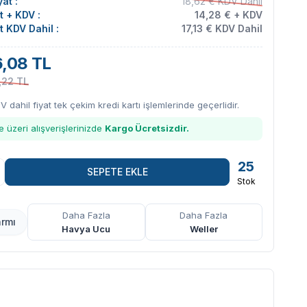
at :
18,62 € KDV Dahil
at + KDV :
14,28 € + KDV
at KDV Dahil :
17,13 € KDV Dahil
,08 TL
,22 TL
DV dahil fiyat tek çekim kredi kartı işlemlerinde geçerlidir.
 üzeri alışverişlerinizde
Kargo Ücretsizdir.
25
SEPETE EKLE
Stok
Daha Fazla
Daha Fazla
armı
Havya Ucu
Weller