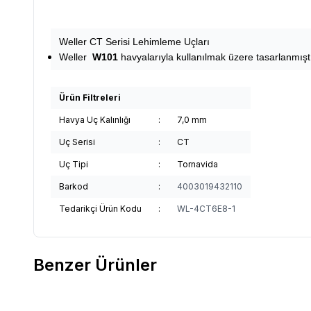
Weller CT Serisi Lehimleme Uçları
Weller
W101
havyalarıyla kullanılmak üzere tasarlanmışt
Ürün Filtreleri
Havya Uç Kalınlığı
:
7,0 mm
Uç Serisi
:
CT
Uç Tipi
:
Tornavida
Barkod
:
4003019432110
Tedarikçi Ürün Kodu
:
WL-4CT6E8-1
Benzer Ürünler
Weller
Weller T0054474499-XT-BX 24mm Eğik
Weller
W