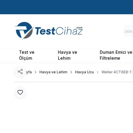
Test ve
Havya ve
Duman Emici ve
Ölçüm
Lehim
Filtreleme
Ana Sayfa
Havya ve Lehim
Havya Ucu
Weller 4CT6E8-1 
Paylaş
Favoriye Ekle