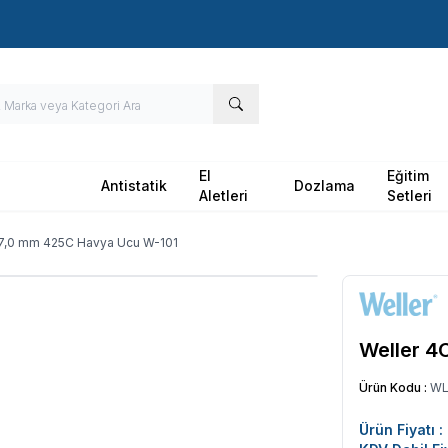
Hızlı Kargo - Hızlı Teslimat
El
Eğitim
Antistatik
Dozlama
Aletleri
Setleri
7,0 mm 425C Havya Ucu W-101
Weller 4
Ürün Kodu :
WL
Ürün Fiyatı :