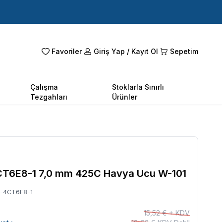
Favoriler
Giriş Yap / Kayıt Ol
Sepetim
Çalışma
Stoklarla Sınırlı
Tezgahları
Ürünler
CT6E8-1 7,0 mm 425C Havya Ucu W-101
-4CT6E8-1
15,52 € + KDV