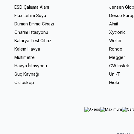
ESD Çalışma Alanı
Jensen Glob
Flux Lehim Suyu
Desco Euro
Duman Emme Cihazı
Almit
Onarım İstasyonu
Xytronic
Batarya Test Cihaz
Weller
Kalem Havya
Rohde
Multimetre
Megger
Havya İstasyonu
GW Instek
Güç Kaynağı
Uni-T
Osiloskop
Hioki