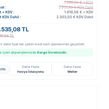
2.086,50 € + KDV
at :
2.503,80 € KDV Dahil
at + KDV :
1.919,58 € + KDV
at KDV Dahil :
2.303,50 € KDV Dahil
.535,08 TL
12,04 TL
DV dahil fiyat tek çekim kredi kartı işlemlerinde geçerlidir.
 üzeri alışverişlerinizde
Kargo Ücretsizdir.
Daha Fazla
Daha Fazla
armı
Havya İstasyonu
Weller