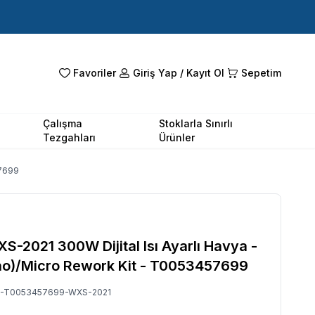
Favoriler
Giriş Yap / Kayıt Ol
Sepetim
Çalışma
Stoklarla Sınırlı
Tezgahları
Ürünler
57699
S-2021 300W Dijital Isı Ayarlı Havya -
no)/Micro Rework Kit - T0053457699
-T0053457699-WXS-2021