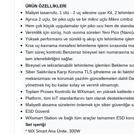
ÜRÜN ÖZELLİKLERİ
Maliyet tasarrufu, 1 ütü - 2 uç ailesine uyar Kit, 2 lehimlem
Ayrıca 2 uçlu, bir piko uçlu ve bir mikro uçlu Mikro cımbız.
Hem çok küçük uygulamalar için piko ucu hem de standart 
Verimlilik için sürüş, hızlı ısınma süreleri Yeni Pico (Na
Yüksek performans ve sürekli iş akışı için lehimleme işle
Kısa uç-kavrama mesafesi lehimleme işlemi sırasında ma
Tam süreç kontrolü Benzersiz bireysel seri numarasına sahi
tam izlenebilirliğini sağlar.
Bireysel ve tekrarlanabilir lehimleme işlemleri Bekleme sı
Siber Saldırılara Karşı Koruma TLS şifreleme ve iki faktö
mekanizması ve korumalı yazılım güncellemeleri dahil Dah
yönetmek hiç bu kadar kolay ve verimli olmamıştı.
Toplam Proses Kontrolü ile WXsmart, en yüksek kalitede m
Platform, tüm IoT standartlarını tam olarak desteklemekte
Maliyetli aksama sürelerini önlemek için siber güvenliğe s
ESD Güvenli
WXsmart Station ve bağlı tüm araçlar tamamen ESD koru
Set içeriği
* WX Smart Ana Ünite, 300W