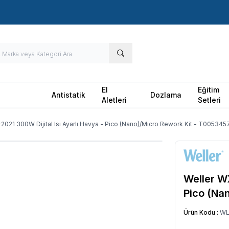
Hızlı Kargo - Hızlı Teslimat
El
Eğitim
Antistatik
Dozlama
Aletleri
Setleri
2021 300W Dijital Isı Ayarlı Havya - Pico (Nano)/Micro Rework Kit - T00534
Weller WX
Pico (Na
Ürün Kodu :
WL