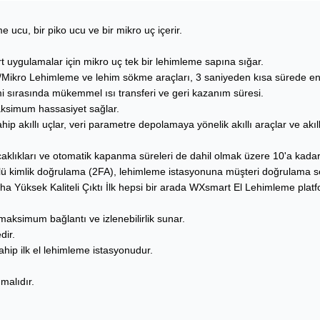
e ucu, bir piko ucu ve bir mikro uç içerir.
uygulamalar için mikro uç tek bir lehimleme sapına sığar.
no)/Mikro Lehimleme ve lehim sökme araçları, 3 saniyeden kısa sürede en h
mi sırasında mükemmel ısı transferi ve geri kazanım süresi.
ksimum hassasiyet sağlar.
p akıllı uçlar, veri parametre depolamaya yönelik akıllı araçlar ve akıl
caklıkları ve otomatik kapanma süreleri de dahil olmak üzere 10'a kadar p
rlü kimlik doğrulama (2FA), lehimleme istasyonuna müşteri doğrulama sert
a Yüksek Kaliteli Çıktı İlk hepsi bir arada WXsmart El Lehimleme platf
aksimum bağlantı ve izlenebilirlik sunar.
dir.
ahip ilk el lehimleme istasyonudur.
malıdır.