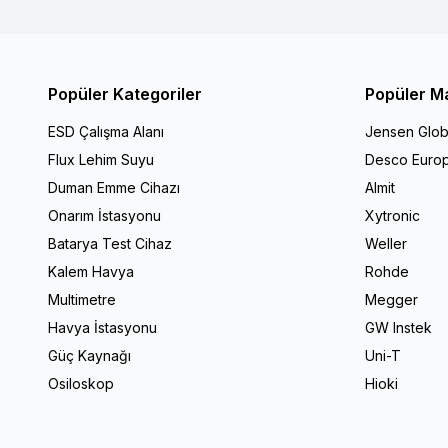
Popüler Kategoriler
Popüler M
ESD Çalışma Alanı
Jensen Glob
Flux Lehim Suyu
Desco Euro
Duman Emme Cihazı
Almit
Onarım İstasyonu
Xytronic
Batarya Test Cihaz
Weller
Kalem Havya
Rohde
Multimetre
Megger
Havya İstasyonu
GW Instek
Güç Kaynağı
Uni-T
Osiloskop
Hioki