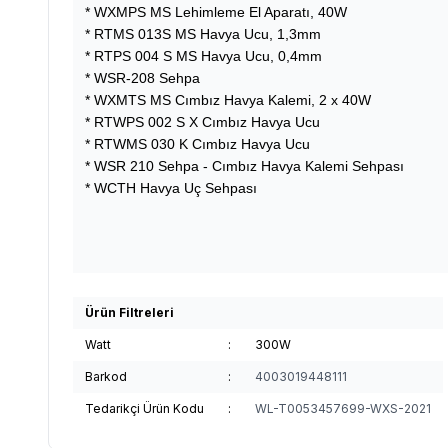
* WXMPS MS Lehimleme El Aparatı, 40W
* RTMS 013S MS Havya Ucu, 1,3mm
* RTPS 004 S MS Havya Ucu, 0,4mm
* WSR-208 Sehpa
* WXMTS MS Cımbız Havya Kalemi, 2 x 40W
* RTWPS 002 S X Cımbız Havya Ucu
* RTWMS 030 K Cımbız Havya Ucu
* WSR 210 Sehpa - Cımbız Havya Kalemi Sehpası
* WCTH Havya Uç Sehpası
Ürün Filtreleri
Watt
:
300W
Barkod
:
4003019448111
Tedarikçi Ürün Kodu
:
WL-T0053457699-WXS-2021