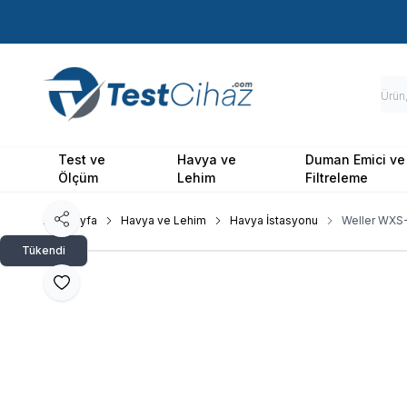
Test ve
Havya ve
Duman Emici ve
Ölçüm
Lehim
Filtreleme
Ana Sayfa
Havya ve Lehim
Havya İstasyonu
Weller WXS-
Paylaş
Tükendi
Favoriye Ekle