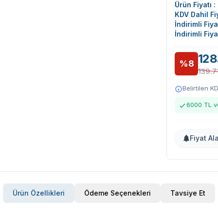
Ürün Fiyatı :
KDV Dahil Fiy
İndirimli Fiy
İndirimli Fiy
128
%8
139.7
Belirtilen K
6000 TL ve
Fiyat Al
Ürün Özellikleri
Ödeme Seçenekleri
Tavsiye Et