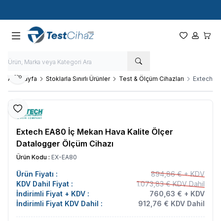
Hızlı Kargo - Hızlı Teslimat
Paylaş
Ana Sayfa
Stoklarla Sınırlı Ürünler
Test & Ölçüm Cihazları
Extech EA
Favoriye Ekle
Extech EA80 İç Mekan Hava Kalite Ölçer
Datalogger Ölçüm Cihazı
Ürün Kodu :
EX-EA80
Ürün Fiyatı :
894,86 € + KDV
KDV Dahil Fiyat :
1.073,83 € KDV Dahil
İndirimli Fiyat + KDV :
760,63 € + KDV
İndirimli Fiyat KDV Dahil :
912,76 € KDV Dahil