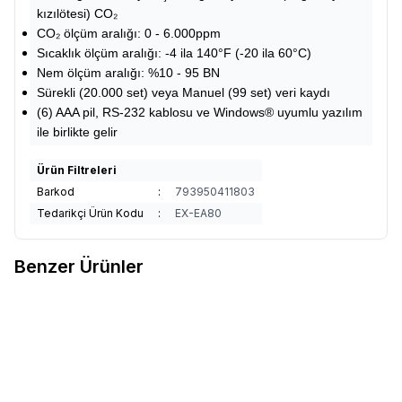
kızılötesi) CO₂
CO₂ ölçüm aralığı: 0 - 6.000ppm
Sıcaklık ölçüm aralığı: -4 ila 140°F (-20 ila 60°C)
Nem ölçüm aralığı: %10 - 95 BN
Sürekli (20.000 set) veya Manuel (99 set) veri kaydı
(6) AAA pil, RS-232 kablosu ve Windows® uyumlu yazılım
ile birlikte gelir
Ürün Filtreleri
Barkod
:
793950411803
Tedarikçi Ürün Kodu
:
EX-EA80
Benzer Ürünler
Fluke
Fluke I200 200A AC Akım
Fluke
Fluke VPS 121 Osiloskop
Favorilere Ekle
Favorilere Ekle
Probu
Voltaj Prob Seti
14.460,12
TL
11.567,80
TL