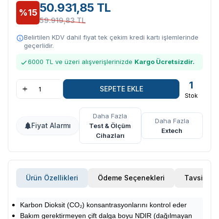
50.931,85 TL
%15
59.919,83 TL
Belirtilen KDV dahil fiyat tek çekim kredi kartı işlemlerinde
geçerlidir.
6000 TL ve üzeri alışverişlerinizde
Kargo Ücretsizdir.
1
SEPETE EKLE
Stok
Daha Fazla
Daha Fazla
Fiyat Alarmı
Test & Ölçüm
Extech
Cihazları
Ürün Özellikleri
Ödeme Seçenekleri
Tavsiye E
Karbon Dioksit (CO₂) konsantrasyonlarını kontrol eder
Bakım gerektirmeyen çift dalga boyu NDIR (dağılmayan