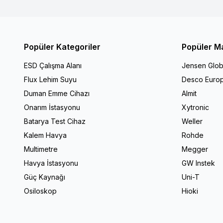
Popüler Kategoriler
Popüler M
ESD Çalışma Alanı
Jensen Glob
Flux Lehim Suyu
Desco Euro
Duman Emme Cihazı
Almit
Onarım İstasyonu
Xytronic
Batarya Test Cihaz
Weller
Kalem Havya
Rohde
Multimetre
Megger
Havya İstasyonu
GW Instek
Güç Kaynağı
Uni-T
Osiloskop
Hioki