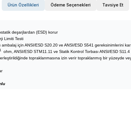
Ürün Özellikleri
Ödeme Seçenekleri
Tavsiye Et
rostatik deşarjlardan (ESD) korur
 Limiti Testi
 ambalaj için ANSI/ESD S20.20 ve ANSI/ESD S541 gereksinimlerini karş
1
ohm, ANSI/ESD STM11.11 ve Statik Kontrol Torbası ANSI/ESD S11.4 
leştirildiğinde topraklanmasına izin verir topraklanmış bir yüzeyde ve
ar
mlu