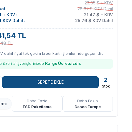
23,85 $ + KDV
at :
28,62 $ KDV Dahil
at + KDV :
21,47 $ + KDV
at KDV Dahil :
25,76 $ KDV Dahil
41,54 TL
,48 TL
DV dahil fiyat tek çekim kredi kartı işlemlerinde geçerlidir.
 üzeri alışverişlerinizde
Kargo Ücretsizdir.
2
SEPETE EKLE
Stok
Daha Fazla
Daha Fazla
armı
ESD Paketleme
Desco Europe