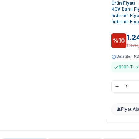
Ürün Fiyatı :
KDV Dahil Fiy
İndirimli Fiy
İndirimli Fiy
1.2
%10
1.379
Belirtilen K
6000 TL ve
Fiyat Al