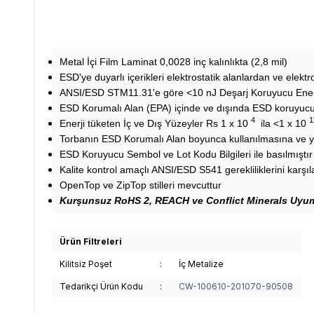
Metal İçi Film Laminat 0,0028 inç kalınlıkta (2,8 mil)
ESD'ye duyarlı içerikleri elektrostatik alanlardan ve elekt
ANSI/ESD STM11.31'e göre <10 nJ Deşarj Koruyucu Enerji
ESD Korumalı Alan (EPA) içinde ve dışında ESD koruyucu
4
1
Enerji tüketen İç ve Dış Yüzeyler Rs 1 x 10
ila <1 x 10
Torbanın ESD Korumalı Alan boyunca kullanılmasına ve yer
ESD Koruyucu Sembol ve Lot Kodu Bilgileri ile basılmıştır
Kalite kontrol amaçlı ANSI/ESD S541 gerekliliklerini karşıl
OpenTop ve ZipTop stilleri mevcuttur
Kurşunsuz RoHS 2, REACH ve Conflict Minerals Uyu
Ürün Filtreleri
Kilitsiz Poşet
:
İç Metalize
Tedarikçi Ürün Kodu
:
CW-100610-201070-90508