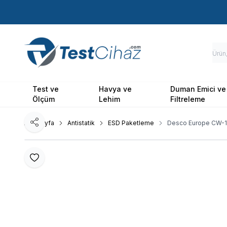
Test ve
Havya ve
Duman Emici ve
Ölçüm
Lehim
Filtreleme
Ana Sayfa
Antistatik
ESD Paketleme
Desco Europe CW-1
Paylaş
Favoriye Ekle