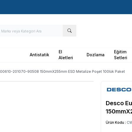
Hızlı Kargo - Hızlı Teslimat
El
Eğitim
Antistatik
Dozlama
Aletleri
Setleri
00610-201070-90508 150mmX255mm ESD Metalize Poşet 100lük Paket
Desco E
150mmX25
Ürün Kodu :
CW