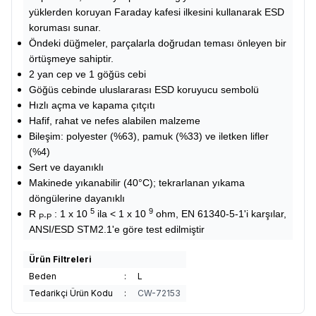
yüklerden koruyan Faraday kafesi ilkesini kullanarak ESD
koruması sunar.
Öndeki düğmeler, parçalarla doğrudan teması önleyen bir
örtüşmeye sahiptir.
2 yan cep ve 1 göğüs cebi
Göğüs cebinde uluslararası ESD koruyucu sembolü
Hızlı açma ve kapama çıtçıtı
Hafif, rahat ve nefes alabilen malzeme
Bileşim: polyester (%63), pamuk (%33) ve iletken lifler
(%4)
Sert ve dayanıklı
Makinede yıkanabilir (40°C); tekrarlanan yıkama
döngülerine dayanıklı
5
9
R
: 1 x 10
ila < 1 x 10
ohm, EN 61340-5-1'i karşılar,
P-P
ANSI/ESD STM2.1'e göre test edilmiştir
Ürün Filtreleri
Beden
:
L
Tedarikçi Ürün Kodu
:
CW-72153