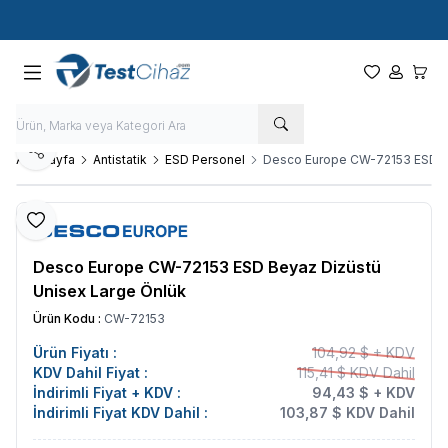
Hızlı Kargo - Hızlı Teslimat
Paylaş
Ana Sayfa
Antistatik
ESD Personel
Desco Europe CW-72153 ESD Be
Favoriye Ekle
Desco Europe CW-72153 ESD Beyaz Dizüstü
Unisex Large Önlük
Ürün Kodu :
CW-72153
Ürün Fiyatı :
104,92 $ + KDV
KDV Dahil Fiyat :
115,41 $ KDV Dahil
İndirimli Fiyat + KDV :
94,43 $ + KDV
İndirimli Fiyat KDV Dahil :
103,87 $ KDV Dahil