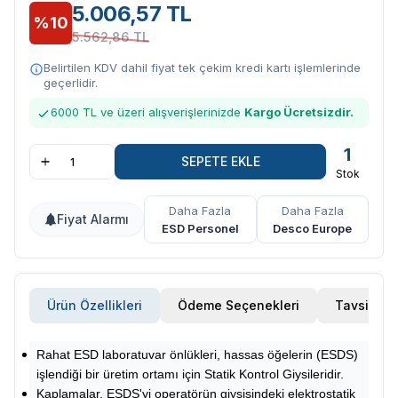
5.006,57 TL
%10
5.562,86 TL
Belirtilen KDV dahil fiyat tek çekim kredi kartı işlemlerinde
geçerlidir.
6000 TL ve üzeri alışverişlerinizde
Kargo Ücretsizdir.
1
SEPETE EKLE
Stok
Daha Fazla
Daha Fazla
Fiyat Alarmı
ESD Personel
Desco Europe
Ürün Özellikleri
Ödeme Seçenekleri
Tavsiye E
Rahat ESD laboratuvar önlükleri, hassas öğelerin (ESDS)
işlendiği bir üretim ortamı için Statik Kontrol Giysileridir.
Kaplamalar, ESDS'yi operatörün giysisindeki elektrostatik