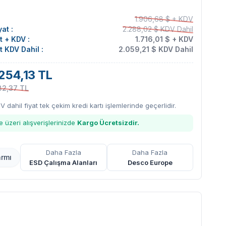
1.906,68 $ + KDV
at :
2.288,02 $ KDV Dahil
at + KDV :
1.716,01 $ + KDV
at KDV Dahil :
2.059,21 $ KDV Dahil
254,13 TL
82,37 TL
DV dahil fiyat tek çekim kredi kartı işlemlerinde geçerlidir.
 üzeri alışverişlerinizde
Kargo Ücretsizdir.
Daha Fazla
Daha Fazla
armı
ESD Çalışma Alanları
Desco Europe