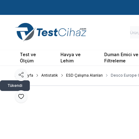
Test ve
Havya ve
Duman Emici ve
Ölçüm
Lehim
Filtreleme
Ana Sayfa
Antistatik
ESD Çalışma Alanları
Desco Europe 
Paylaş
Tükendi
Favoriye Ekle