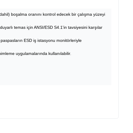
 dahil) boşalma oranını kontrol edecek bir çalışma yüzeyi
yarlı temas için ANSI/ESD S4.1'in tavsiyesini karşılar
 paspasların ESD iş istasyonu monitörleriyle
himleme uygulamalarında kullanılabilir.