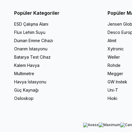
Popüler Kategoriler
Popüler M
ESD Çalışma Alanı
Jensen Glob
Flux Lehim Suyu
Desco Euro
Duman Emme Cihazı
Almit
Onarım İstasyonu
Xytronic
Batarya Test Cihaz
Weller
Kalem Havya
Rohde
Multimetre
Megger
Havya İstasyonu
GW Instek
Güç Kaynağı
Uni-T
Osiloskop
Hioki