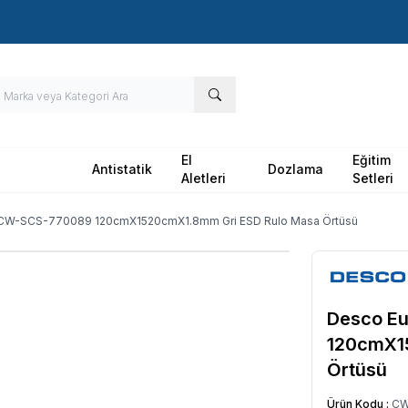
Hızlı Kargo - Hızlı Teslimat
El
Eğitim
Antistatik
Dozlama
Aletleri
Setleri
CW-SCS-770089 120cmX1520cmX1.8mm Gri ESD Rulo Masa Örtüsü
Desco E
120cmX1
Örtüsü
Ürün Kodu :
CW