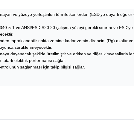
rmayan ve yüzeye yerleştirilen tüm iletkenlerden (ESD'ye duyarlı öğeler
340-5-1 ve ANSI/ESD S20.20 çalışma yüzeyi gerekli sınırını ve ESD'ye du
cektir.
nden topraklanabilir nokta zemine kadar zemin direncini (Rg) azaltır ve
boyunca sürüklenmeyecektir.
maya dayanacak şekilde üretilmiştir ve eritken ve diğer kimyasallarla le
utarlı elektrik performansı sağlar.
trolünün sağlanması için takip bilgisi sağlar.