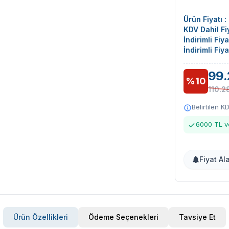
Ürün Fiyatı :
KDV Dahil Fiy
İndirimli Fiy
İndirimli Fiy
99.
%10
110.2
Belirtilen K
6000 TL ve
Fiyat Al
Ürün Özellikleri
Ödeme Seçenekleri
Tavsiye Et