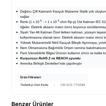
Dağıtıcı Çift Katmanlı Kauçuk Malzeme
Statik yük oluştu
sağlar.
6
9
Renk (1 x 10
- < 1 x 10
ohm Rp-p) Üst Katman
IEC 61
öğeler. Elektrik aksamı matın ömrü boyunca sürüklenmeye
Siyah Yan Alt Katman
Özel iletken katman, yüzeyin tepesi
kullanılmasına olanak tanır. Elektrik aksamı matın ömrü 
Yüksek Mukavemetli Nitril Kauçuk Bileşik
Aşınmaya, yırtıl
Nem Olmamasına Bağımlılık
Ortam nemine bakılmaksızın t
Parti İzlenebilirlik Bilgisi
Ürünün kullanım ömrü ve kalite kon
Kurşunsuz RoHS 2 ve REACH uyumlu
Amerika Birleşik Devletleri'nde yapılmıştır
Ürün Filtreleri
Tedarikçi Ürün Kodu
:
CW-SCS-770089
Benzer Ürünler